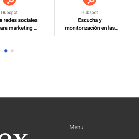
Hubspot
Hubspot
e redes sociales
Escucha y
para marketing y
monitorización en las
idad en español
redes sociales
Menu