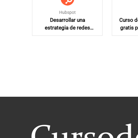
Hubspot
a la
Desarrollar una
Curso d
redes
estrategia de redes
gratis 
sociales
public