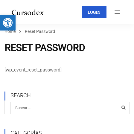
LOGIN
Abrir barra de herramientas
Home
Reset Password
RESET PASSWORD
[wp_event_reset_password]
SEARCH
CATEGORÍAS