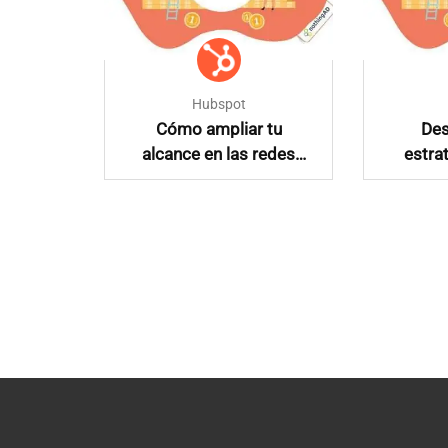
Hubspot
una
Cómo ampliar tu
Des
ntenido
alcance en las redes
estra
ociales
sociales