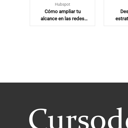
Hubspot
una
Cómo ampliar tu
Des
ntenido
alcance en las redes
estra
ociales
sociales