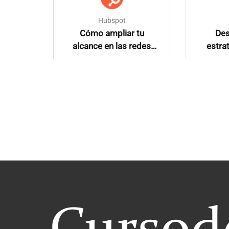
Hubspot
una
Cómo ampliar tu
Des
ntenido
alcance en las redes
estra
ociales
sociales