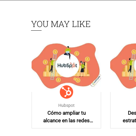
YOU MAY LIKE
Hubspot
una
Cómo ampliar tu
Des
ntenido
alcance en las redes
estra
ociales
sociales