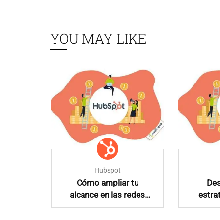
YOU MAY LIKE
Hubspot
una
Cómo ampliar tu
Des
ntenido
alcance en las redes
estra
ociales
sociales