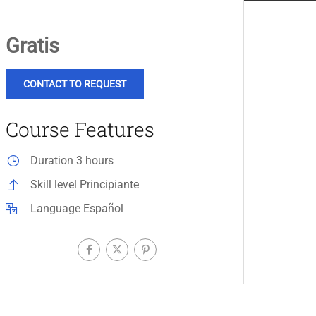
Gratis
CONTACT TO REQUEST
Course Features
Duration
3 hours
Skill level
Principiante
Language
Español
Hubspot
Hubspot
Escucha y
Cómo crear una
monitorización en las
estrategia de contenid
redes sociales
para las redes sociales