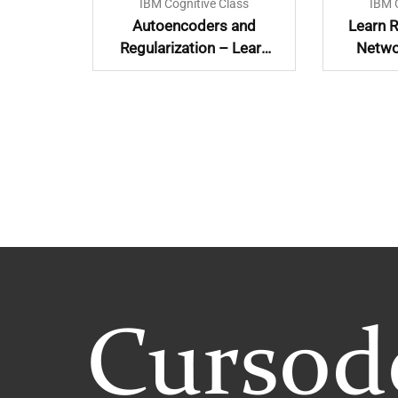
lass
IBM Cognitive Class
IBM 
with
Autoencoders and
Learn R
Regularization – Learn
Netwo
and Implement